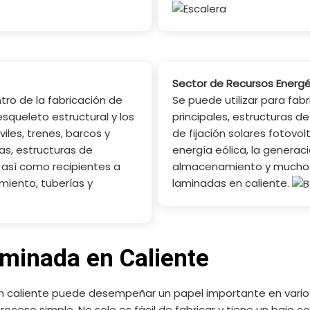
Sector de Recursos Energé
tro de la fabricación de
Se puede utilizar para fabr
esqueleto estructural y los
principales, estructuras d
les, trenes, barcos y
de fijación solares fotovo
as, estructuras de
energía eólica, la generac
 así como recipientes a
almacenamiento y muchos 
iento, tuberías y
laminadas en caliente.
aminada en Caliente
 en caliente puede desempeñar un papel importante en var
ceso simple. No solo es fácil de fabricar y tiene un bajo c