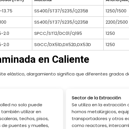
0-13.75
SS400/ST37/S235/Q235B
1250/1500
100
SS400/ST37/S235/Q235B
2200/2500
5-2.0
SPCC/ST12/DC01/Q195
1250
5-2.0
SGCC/DX51D,DX52D,DX53D
1250
aminada en Caliente
límite elástico, alargamiento significa que diferentes grados
Sector de la Extracción
olled no solo puede
Se utiliza en la extracción
o también utilizar en
hornos metalúrgicos, equip
caleras, techos, pisos,
transportadores y otros e
s de puentes y muelles,
como reactores, intercamb