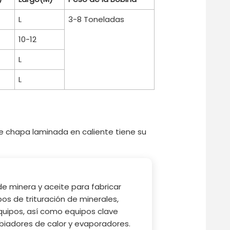
L
3-8 Toneladas
10-12
L
L
 de chapa laminada en caliente tiene su
 de minera y aceite para fabricar
os de trituración de minerales,
quipos, así como equipos clave
iadores de calor y evaporadores.