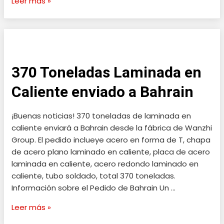
Leer más »
370
Toneladas
370 Toneladas Laminada en
Laminada
en
Caliente enviado a Bahrain
Caliente
enviado
¡Buenas noticias! 370 toneladas de laminada en
a
caliente enviará a Bahrain desde la fábrica de Wanzhi
Bahrain
Group. El pedido inclueye acero en forma de T, chapa
de acero plano laminado en caliente, placa de acero
laminada en caliente, acero redondo laminado en
caliente, tubo soldado, total 370 toneladas.
Información sobre el Pedido de Bahrain Un …
Leer más »