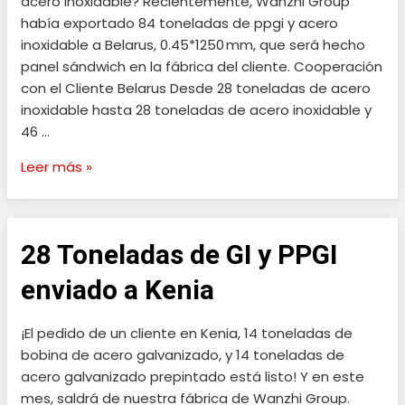
acero inoxidable? Recientemente, Wanzhi Group
Acero
había exportado 84 toneladas de ppgi y acero
Inoxidable
inoxidable a Belarus, 0.45*1250 mm, que será hecho
enviado
panel sándwich en la fábrica del cliente. Cooperación
a
con el Cliente Belarus Desde 28 toneladas de acero
Belarus
inoxidable hasta 28 toneladas de acero inoxidable y
46 …
Leer más »
28 Toneladas de GI y PPGI
28
Toneladas
enviado a Kenia
de
GI
¡El pedido de un cliente en Kenia, 14 toneladas de
y
bobina de acero galvanizado, y 14 toneladas de
PPGI
acero galvanizado prepintado está listo! Y en este
enviado
mes, saldrá de nuestra fábrica de Wanzhi Group.
a