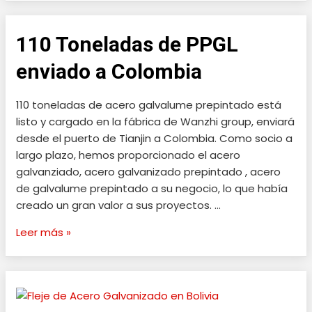
110 Toneladas de PPGL
110
Toneladas
enviado a Colombia
de
PPGL
110 toneladas de acero galvalume prepintado está
enviado
listo y cargado en la fábrica de Wanzhi group, enviará
a
desde el puerto de Tianjin a Colombia. Como socio a
Colombia
largo plazo, hemos proporcionado el acero
galvanziado, acero galvanizado prepintado , acero
de galvalume prepintado a su negocio, lo que había
creado un gran valor a sus proyectos. …
Leer más »
Fleje
de