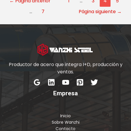
←
Página anterior
1
…
3
4
5
…
7
Página siguiente
→
Productor de acero que integra I+D, producción y
ventas.
Empresa
Inicio
Sobre Wanzhi
Contacto