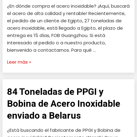
¿En dónde compra el acero inoxidable? ¡Aquí, buscará
Inoxidable
el acero de alta calidad y rentable! Recientemente,
enviadao
el pedido de un cliente de Egipto, 27 toneladas de
a
acero inoxidable, está llegado a Egipto, el plazo de
Egipto
entrega es 15 días, FOB Guangzhou. Si está
interesado al pedido o a nuestro producto,
bienvenido a contactarnos. Para qué …
Leer más »
84 Toneladas de PPGI y
84
Toneladas
Bobina de Acero Inoxidable
de
PPGI
enviado a Belarus
y
Bobina
¿Está buscando el fabricante de PPGI y Bobina de
de