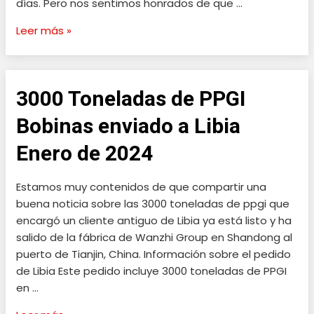
días. Pero nos sentimos honrados de que …
Iran
Leer más »
3000 Toneladas de PPGI
3000
Toneladas
Bobinas enviado a Libia
de
PPGI
Enero de 2024
Bobinas
enviado
Estamos muy contenidos de que compartir una
a
buena noticia sobre las 3000 toneladas de ppgi que
Libia
encargó un cliente antiguo de Libia ya está listo y ha
Enero
salido de la fábrica de Wanzhi Group en Shandong al
de
puerto de Tianjin, China. Información sobre el pedido
2024
de Libia Este pedido incluye 3000 toneladas de PPGI
en …