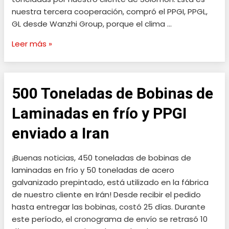
nuestra tercera cooperación, compró el PPGI, PPGL,
GL desde Wanzhi Group, porque el clima …
Leer más »
500 Toneladas de Bobinas de
500
Toneladas
Laminadas en frío y PPGI
de
Bobinas
enviado a Iran
de
Laminadas
¡Buenas noticias, 450 toneladas de bobinas de
en
laminadas en frío y 50 toneladas de acero
frío
galvanizado prepintado, está utilizado en la fábrica
y
de nuestro cliente en Irán! Desde recibir el pedido
PPGI
hasta entregar las bobinas, costó 25 días. Durante
enviado
este período, el cronograma de envío se retrasó 10
a