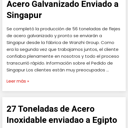
Acero Galvanizado Enviado a
de
Acero
Singapur
Galvanizado
Enviado
Se completó la producción de 56 toneladas de flejes
a
de acero galvanizado y pronto se enviarán a
Singapur
Singapur desde la fábrica de Wanzhi Group. Como
era la segunda vez que trabajamos juntos, el cliente
confiaba plenamente en nosotros y todo el proceso
transcurrió rápido. Información sobre el Pedido de
Singapur Los clientes están muy preocupados …
Leer más »
27 Toneladas de Acero
27
Toneladas
Inoxidable enviadao a Egipto
de
Acero