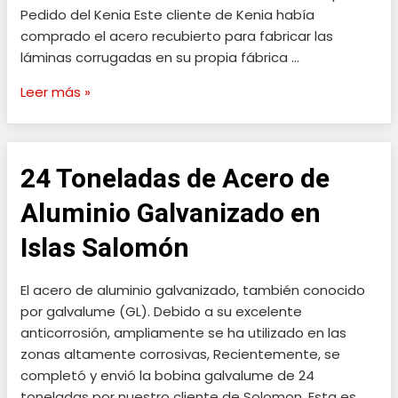
Pedido del Kenia Este cliente de Kenia había
Kenia
comprado el acero recubierto para fabricar las
láminas corrugadas en su propia fábrica …
Leer más »
24 Toneladas de Acero de
24
Toneladas
Aluminio Galvanizado en
de
Acero
Islas Salomón
de
Aluminio
El acero de aluminio galvanizado, también conocido
Galvanizado
por galvalume (GL). Debido a su excelente
en
anticorrosión, ampliamente se ha utilizado en las
Islas
zonas altamente corrosivas, Recientemente, se
Salomón
completó y envió la bobina galvalume de 24
toneladas por nuestro cliente de Solomon. Esta es