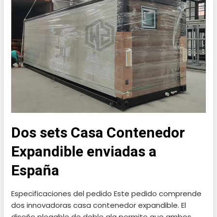
Contenedor
Expandible
enviadas
a
España
Dos sets Casa Contenedor
Expandible enviadas a
España
Especificaciones del pedido Este pedido comprende
dos innovadoras casa contenedor expandible. El
diseño plegable de doble ala permite que ambos