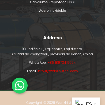
Galvalume Prepintado PPGL
Acero inoxidable
Address
10F, edificio B, Erqi centro, Erqi distrito,
Ciudad de Zhengzhou, provincia de Henan, China
WhatsApp:
+86 18973419064
Email:
info01@wanzhisteel.com
Copyright © 2026 Wanzhi Group
ES