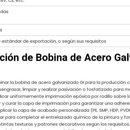
 BV, CE, etc.
adas
s
 estándar de exportación, o según sus requisitos
ción de Bobina de Acero Ga
inar la bobina de acero galvanizado GI para la producción c
sengrasar, limpiar y realizar pasivación o fosfatizado para m
plicar uniformemente imprimación epóxica por rodillo sobre la
r y curar la capa de imprimación para garantizar una adhere
Aplicar la capa de acabado personalizada (PE, SMP, HDP, PVDF
ear para completar el entrelazado químico de la pintura y fo
stintas texturas y patrones decorativos según los requisitos