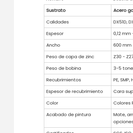
Nombre
Bobina d
Sustrato
Acero ga
Calidades
DX51D, D
Espesor
0,12 mm 
Ancho
600 mm 
Peso de capa de zinc
Z30 - Z2
Peso de bobina
3-5 tone
Recubrimientos
PE, SMP, 
Espesor de recubrimiento
Cara sup
Color
Colores 
Acabado de pintura
Mate, ar
opcione