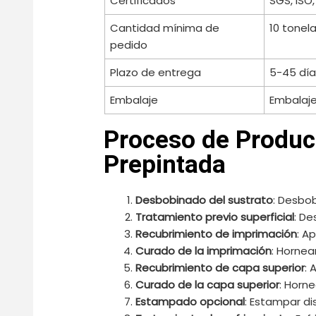
Certificados
SGS, ISO,
Cantidad mínima de
10 tonel
pedido
Plazo de entrega
5-45 día
Embalaje
Embalaje
Proceso de Produc
Prepintada
Desbobinado del sustrato
: Desbob
Tratamiento previo superficial
: De
Recubrimiento de imprimación
: A
Curado de la imprimación
: Hornea
Recubrimiento de capa superior
: 
Curado de la capa superior
: Horn
Estampado opcional
: Estampar di