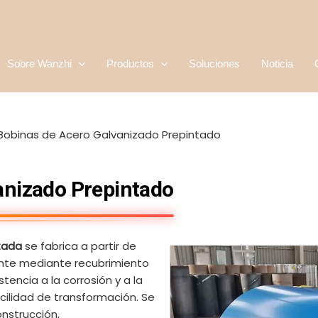
Sobre Wanzhi
Productos
Soluciones
Noticia
Bobinas de Acero Galvanizado Prepintado
anizado Prepintado
tada
se fabrica a partir de
ente mediante recubrimiento
stencia a la corrosión y a la
cilidad de transformación. Se
nstrucción,