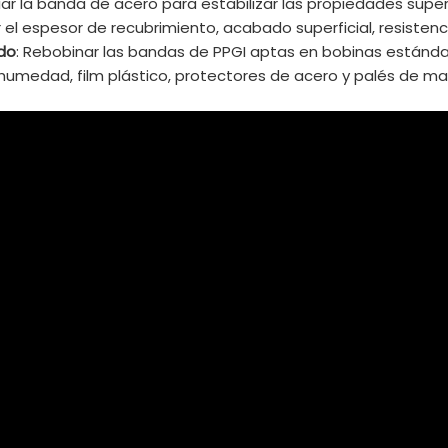
friar la banda de acero para estabilizar las propiedades superf
el espesor de recubrimiento, acabado superficial, resistencia
do
: Rebobinar las bandas de PPGI aptas en bobinas estánda
humedad, film plástico, protectores de acero y palés de ma