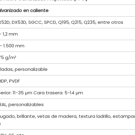
e Acero Galvanizado Prepintada (PPGI)
lvanizado en caliente
X52D, DX53D, SGCC, SPCD, Q195, Q215, Q235, entre otros
- 1,2 mm
- 1.500 mm
75 g/m²
ladas, personalizable
HDP, PVDF
erior: 11-35 μm Cara trasera: 5-14 μm
RAL, personalizables
rugado, brillante, vetas de madera, textura ladrillo, estampa
s