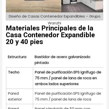
Diseño de Casas Contenedor Expandibles – Grupo
Wanzhi
Materiales Principales de la
Casa Contenedor Expandible
20 y 40 pies
Estructura
Bastidor de acero galvanizado
pintado
Estructura
Bastidor de acero galvanizado
Techo
Panel de purificación EPS ignífugo de 
pintado
75 mm / panel de lana de roca en 
ambos lados superiores
Pared
Panel de purificación EPS ignífugo de
exterior
75 mm / panel de lana de roca
Pared
Panel sándwich de 50 mm con