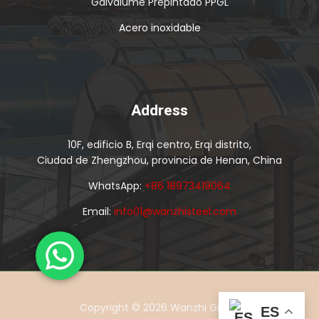
Galvalume Prepintado PPGL
Acero inoxidable
Address
10F, edificio B, Erqi centro, Erqi distrito,
Ciudad de Zhengzhou, provincia de Henan, China
WhatsApp:
+86 18973419064
Email:
info01@wanzhisteel.com
Copyright © 2026 Wanzhi Group
ES