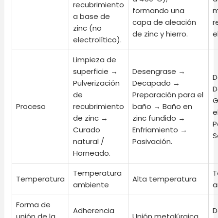
recubrimiento
formando una
m
a base de
capa de aleación
r
zinc (no
de zinc y hierro.
e
electrolítico).
Limpieza de
superficie →
Desengrase →
D
Pulverización
Decapado →
D
de
Preparación para el
G
Proceso
recubrimiento
baño → Baño en
e
de zinc →
zinc fundido →
P
Curado
Enfriamiento →
S
natural /
Pasivación.
Horneado.
Temperatura
T
Temperatura
Alta temperatura
ambiente
a
Forma de
Adherencia
D
unión de la
Unión metalúrgica