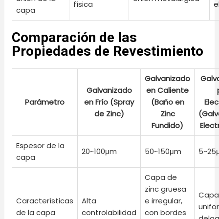
física
e
capa
Comparación de las
Propiedades de Revestimiento
Galvanizado
Galv
Galvanizado
en Caliente
Parámetro
en Frío (Spray
(Baño en
Elec
de Zinc)
Zinc
(Galv
Fundido)
Elect
Espesor de la
20~100μm
50~150μm
5~25
capa
Capa de
zinc gruesa
Cap
Características
Alta
e irregular,
unifo
de la capa
controlabilidad
con bordes
delg