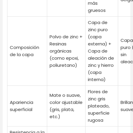
más
gruesos
Capa de
zinc puro
Polvo de zinc +
(capa
Capa 
Resinas
externa) +
Composición
puro 
orgánicas
Capa de
de la capa
sin
(como epoxi,
aleación de
aleac
poliuretano)
zinc y hierro
(capa
interna)
Flores de
Mate o suave,
zinc gris
Apariencia
color ajustable
Brilla
plateado,
superficial
(gris, plata,
suav
superficie
etc.)
rugosa
Resistencia a la