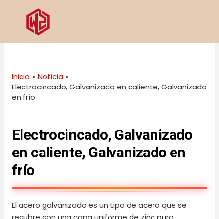
Ir
Navegación
al
de
contenido
entradas
Inicio
Noticia
Electrocincado, Galvanizado en caliente, Galvanizado
en frío
Electrocincado, Galvanizado
en caliente, Galvanizado en
frío
El acero galvanizado es un tipo de acero que se
recubre con una capa uniforme de zinc puro