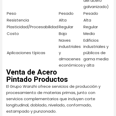
del acero
galvanizado)
Peso
Pesado
Pesado
Resistencia
Alta
Alta
Plasticidad/Procesabilidad
Regular
Regular
Costo
Bajo
Medio
Naves
Edificios
industriales
industriales y
Aplicaciones típicas
y
públicos de
almacenes
gama media
económicos
y alta
Venta de Acero
Pintado Productos
El Grupo Wanzhi ofrece servicios de producción y
procesamiento de materias primas, junto con
servicios complementarios que incluyen corte
longitudinal, doblado, nivelado, conformado,
estampado y punzonado.