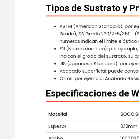
Tipos de Sustrato y P
ASTM (American Standard): por ej
Grade), SS Grado 230/275/350… (St
números indican el límite elástic
EN (Norma europea): por ejemplo
indican el grado del sustrato, su ap
JIS (Japanese Standard): por eje
Acabado superficial: puede contene
Otros: por ejemplo, Acabado Resis
Especificaciones de 
Material
SGCC,S
Espesor
0.12m
Ancho
1000/1