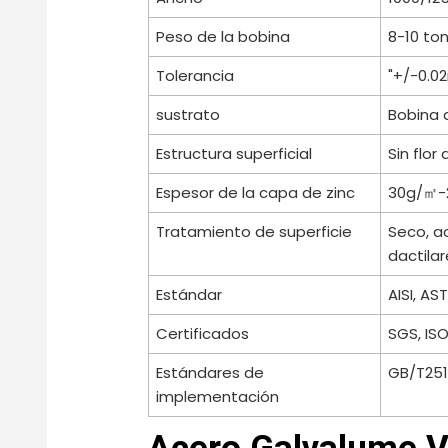
Peso de la bobina
8-10 t
Tolerancia
"+/-0.
sustrato
Bobina 
Estructura superficial
Sin flor
Espesor de la capa de zinc
30g/㎡-
Tratamiento de superficie
Seco, ac
dactilar
Estándar
AISI, AST
Certificados
SGS, ISO
Estándares de
GB/T25
implementación