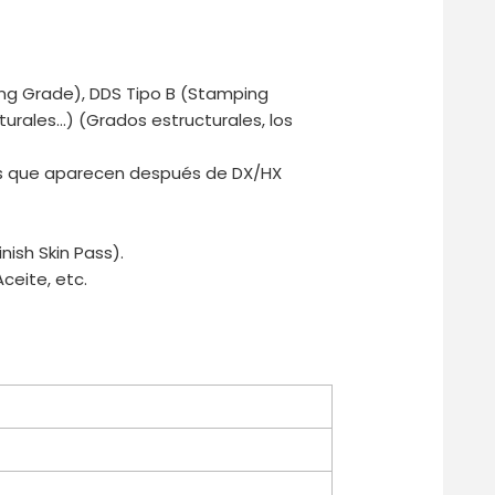
ing Grade), DDS Tipo B (Stamping
urales…) (Grados estructurales, los
as que aparecen después de DX/HX
ish Skin Pass).
ceite, etc.