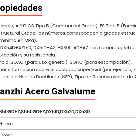
ropiedades
emplo, A792 CS Tipo B (Commercial Grade), FS Tipo B (Form
ructural Grade, los números corresponden a grados estruct
o mínimo en MPa).
, DX54D+AZ150, DX51D+AZ, HX300LAD+AZ. Los números y letr
licación y su resistencia.
mplo, SGAC (para uso general), SGHC (para estampación).
r información sobre el acabado superficial (por ejemplo, Fin
tente a Huellas Dactilares (NFP), Tipo de Recubrimiento de A
Wanzhi Acero Galvalume
350GD+Z,S550GD+Z,DX51D,DX52D,DX53D
m-6mm
250mm