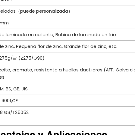
oneladas（puede personalizada）
02mm
de laminada en caliente, Bobina de laminada en frío
 de zinc, Pequeña flor de zinc, Grande flor de zinc, etc.
275g/㎡ (Z275/G90)
eite, cromato, resistente a huellas dactilares (AFP, Galva cl
es
M, BS, GB, JIS
 9001,CE
18 GB/T25052