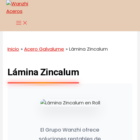
MAIN
Ir
MENU
al
contenido
Inicio
Acero Galvalume
Lámina Zincalum
Lámina Zincalum
El Grupo Wanzhi ofrece
soluciones rentables de