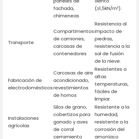
paneles de
viento
fachada,
(≥1,5kN/m²).
chimeneas
Resistencia al
Compartimentos
impacto de
de camiones,
piedras,
Transporte
carcasas de
resistencia a la
contenedores
sal de fusión
de la nieve.
Resistentes a
Carcasas de aire
altas
Fabricación de
acondicionado,
temperaturas,
electrodomésticos
revestimientos
fáciles de
de hornos
limpiar
Silos de grano,
Resistente a la
cobertizos para
humedad,
Instalaciones
ganado y aves
resistente a la
agrícolas
de corral
corrosión del
cerramiento
amoníaco