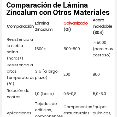
Comparación de Lámina
Zincalum con Otros Materiales
Acero
Lámina
Galvanizado
Comparación
inoxidable
Zincalum
(GI)
(304)
Resistencia a
＞5000
la niebla
1500+
500-800
(pero muy
salina
costoso)
(horas/)
Resistencia a
altas
315 (a largo
200
800
temperaturas
plazo)
(℃)
Relación de
1,0 (base)
0,6-0,8
5,0-8,0
costes
Tejados de
Componentes
Equipos
edificios,
Aplicaciones
estructurales
químicos,
componentes